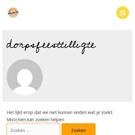
Ga
naar
Main
de
inhoud
Men
dorpsfeesttilligte
Het lijkt erop dat we niet kunnen vinden wat je zoekt.
Misschien kan zoeken helpen.
Zoek
naar: