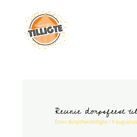
Ga
naar
de
inhoud
Reunie dorpsfeest til
Door
dorpsfeesttilligte
/
9 augustus