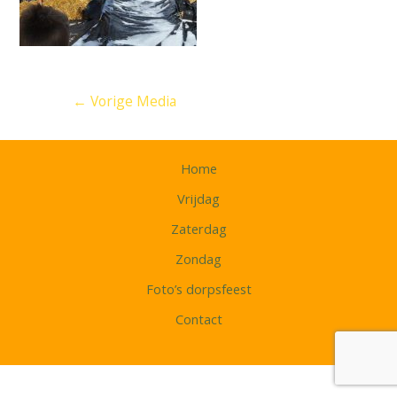
Bericht
←
Vorige Media
navigatie
Home
Vrijdag
Zaterdag
Zondag
Foto’s dorpsfeest
Contact