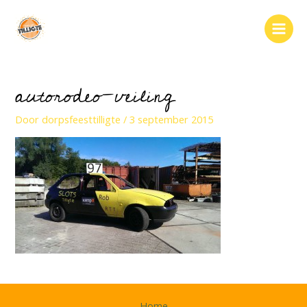
Ga
naar
Main
de
inhoud
Men
autorodeo-veiling
Door
dorpsfeesttilligte
/
3 september 2015
Home