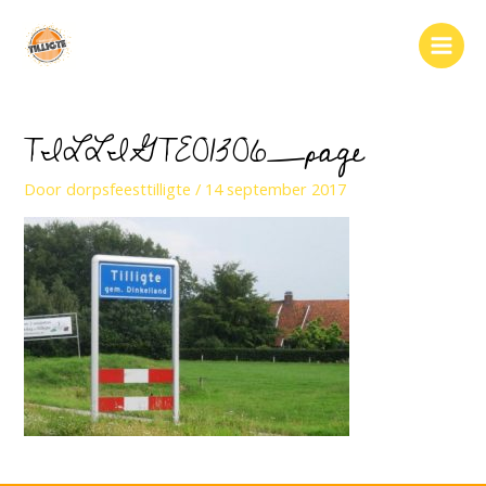
Ga
naar
Main
de
inhoud
Men
TILLIGTE01306_page
Door
dorpsfeesttilligte
/
14 september 2017