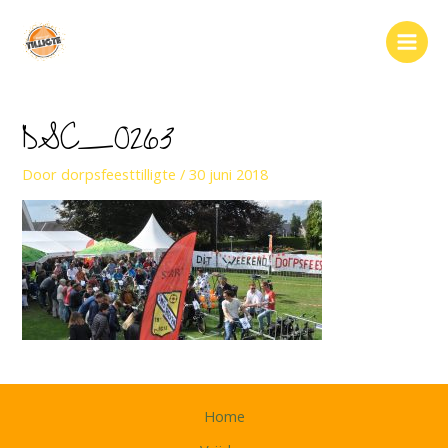
Ga
naar
Main
de
inhoud
Men
DSC_0263
Door
dorpsfeesttilligte
/
30 juni 2018
Home